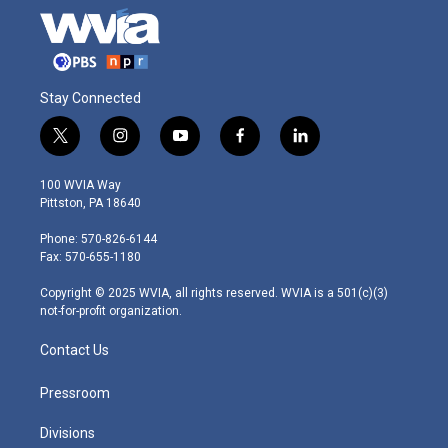
Stay Connected
t
i
y
f
l
w
n
o
a
i
i
s
u
c
n
100 WVIA Way
t
t
t
e
k
Pittston, PA 18640
t
a
u
b
e
e
g
b
o
d
Phone: 570-826-6144
r
r
e
o
i
Fax: 570-655-1180
a
k
n
m
Copyright © 2025 WVIA, all rights reserved. WVIA is a 501(c)(3)
not-for-profit organization.
Contact Us
Pressroom
Divisions