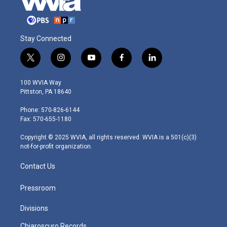
Stay Connected
t
i
y
f
l
w
n
o
a
i
i
s
u
c
n
100 WVIA Way
t
t
t
e
k
Pittston, PA 18640
t
a
u
b
e
e
g
b
o
d
Phone: 570-826-6144
r
r
e
o
i
Fax: 570-655-1180
a
k
n
m
Copyright © 2025 WVIA, all rights reserved. WVIA is a 501(c)(3)
not-for-profit organization.
Contact Us
Pressroom
Divisions
Chiaroscuro Records