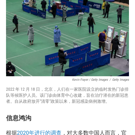
Kevin Frayer / Getty Images
/
Getty Images
2022 年 12 月 18 日，北京，人们在一家医院设立的临时发热门诊排
队等候医护人员。该门诊由体育中心改建，旨在治疗潜在的新冠患
者。自从政府放开"清零"政策以来，新冠感染病例激增。
信息鸿沟
根据
2020年进行的调查
，对大多数中国人而言，官