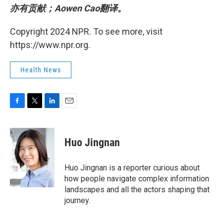
亦有贡献；Aowen Cao翻译。
Copyright 2024 NPR. To see more, visit
https://www.npr.org.
Health News
F
T
L
E
a
w
i
m
c
i
n
a
e
t
k
i
Huo Jingnan
b
t
e
l
o
e
d
o
r
I
Huo Jingnan is a reporter curious about
k
n
how people navigate complex information
landscapes and all the actors shaping that
journey.