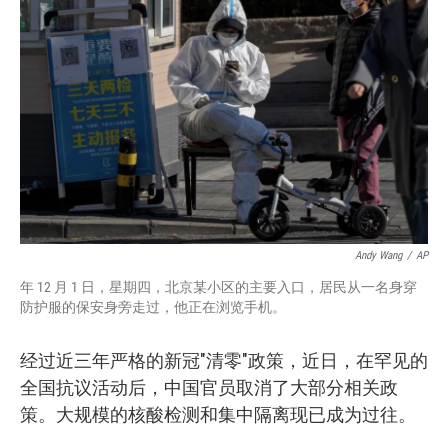
o
e
d
o
r
I
k
n
Andy Wang
/
AP
年 12 月 1 日，星期四，北京某小区的主要入口，居民从一名身穿
防护服的保安身旁走过，他正在浏览手机。
经过近三年严格的新冠"清零"政策，近日，在罕见的
全国抗议活动后，中国官员取消了大部分相关政
策。大规模的核酸检测和集中隔离现已成为过往。