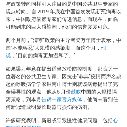
与政策转向同样引人注目的是中国公共卫生专家的
观点转向。自 2019 年底在中国首次发现新冠病毒以
来，中国政府依赖专家们传递信息，而现在，面临
可能到来的巨大感染潮，他们的信誉岌岌可危。
两个月前，"清零"政策的主导者梁万年博士表示，中
国"不能容忍"大规模的感染潮。而这个月，
他
说
，"目前的病毒更加温和了。"
如果梁万年意在提出适当放松防控制度，那么另一
位著名的公共卫生专家、因抗击"非典"疫情而声名鹊
起的呼吸病学学家钟南山博士则就该病毒提出了完
全误导性的观点。他从5 月份
鼓吹
中国的大规模隔
离策略，到本月
告诉一家官方媒体
，他尚未看到任
何新冠造成明显长期器官损伤的病例。
许多研究表明，新冠或导致慢性健康问题，包括
心