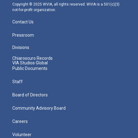
m
Copyright © 2025 WVIA, all rights reserved. WVIA is a 501(c)(3)
not-for-profit organization.
Contact Us
Pressroom
Divisions
Chiaroscuro Records
VIA Studios Global
Public Documents
Staff
Board of Directors
Community Advisory Board
Careers
Volunteer