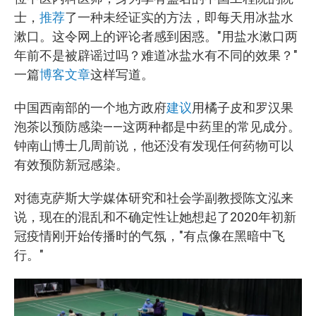
士，
推荐
了一种未经证实的方法，即每天用冰盐水
漱口。这令网上的评论者感到困惑。"用盐水漱口两
年前不是被辟谣过吗？难道冰盐水有不同的效果？"
一篇
博客文章
这样写道。
中国西南部的一个地方政府
建议
用橘子皮和罗汉果
泡茶以预防感染——这两种都是中药里的常见成分。
钟南山博士几周前说，他还没有发现任何药物可以
有效预防新冠感染。
对德克萨斯大学媒体研究和社会学副教授陈文泓来
说，现在的混乱和不确定性让她想起了2020年初新
冠疫情刚开始传播时的气氛，"有点像在黑暗中飞
行。"