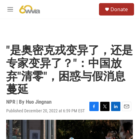
Skip to main content
S
Donate
e
M
a
e
r
n
c
u
h
u
"是奥密克戎变异了，还是
e
r
专家变异了？"：中国放
y
弃"清零"，困惑与假消息
蔓延
NPR | By
Huo Jingnan
Published December 20, 2022 at 6:59 PM EST
F
T
L
E
a
w
i
m
c
i
n
a
e
t
k
i
b
t
e
l