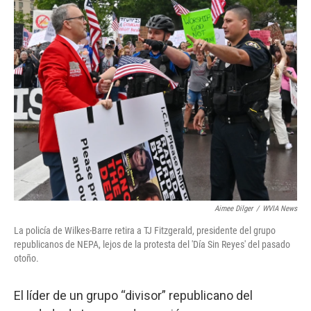
c
i
n
a
e
t
k
i
b
t
e
l
o
e
d
o
r
I
k
n
Aimee Dilger
/
WVIA News
La policía de Wilkes-Barre retira a TJ Fitzgerald, presidente del grupo
republicanos de NEPA, lejos de la protesta del 'Día Sin Reyes' del pasado
otoño.
El líder de un grupo “divisor” republicano del