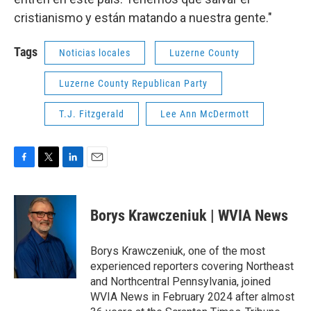
cristianismo y están matando a nuestra gente."
Tags
Noticias locales
Luzerne County
Luzerne County Republican Party
T.J. Fitzgerald
Lee Ann McDermott
F
T
L
E
a
w
i
m
c
i
n
a
e
t
k
i
Borys Krawczeniuk | WVIA News
b
t
e
l
o
e
d
o
r
I
Borys Krawczeniuk, one of the most
k
n
experienced reporters covering Northeast
and Northcentral Pennsylvania, joined
WVIA News in February 2024 after almost