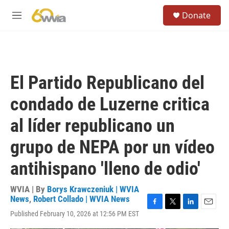
Skip to main content
S
Donate
e
M
a
e
r
n
c
u
h
u
El Partido Republicano del
e
r
condado de Luzerne critica
y
al líder republicano un
grupo de NEPA por un vídeo
antihispano 'lleno de odio'
WVIA | By
Borys Krawczeniuk | WVIA
News
,
Robert Collado | WVIA News
F
T
L
E
Published February 10, 2026 at 12:56 PM EST
a
w
i
m