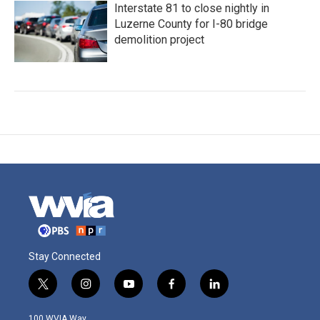
Interstate 81 to close nightly in
Luzerne County for I-80 bridge
demolition project
Stay Connected
t
i
y
f
l
w
n
o
a
i
i
s
u
c
n
100 WVIA Way