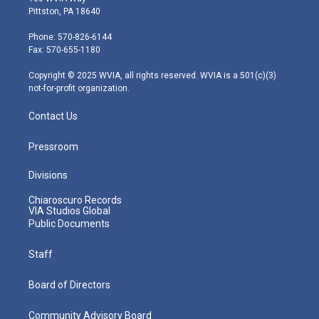
t
t
t
e
k
Pittston, PA 18640
t
a
u
b
e
e
g
b
o
d
Phone: 570-826-6144
r
r
e
o
i
Fax: 570-655-1180
a
k
n
m
Copyright © 2025 WVIA, all rights reserved. WVIA is a 501(c)(3)
not-for-profit organization.
Contact Us
Pressroom
Divisions
Chiaroscuro Records
VIA Studios Global
Public Documents
Staff
Board of Directors
Community Advisory Board