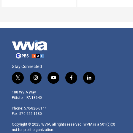
Stay Connected
t
i
y
f
l
w
n
o
a
i
i
s
u
c
n
100 WVIA Way
t
t
t
e
k
Pittston, PA 18640
t
a
u
b
e
e
g
b
o
d
Phone: 570-826-6144
r
r
e
o
i
Fax: 570-655-1180
a
k
n
m
Copyright © 2025 WVIA, all rights reserved. WVIA is a 501(c)(3)
not-for-profit organization.