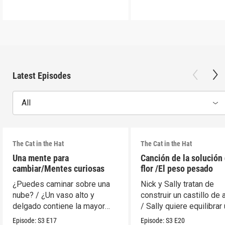
Latest Episodes
All
The Cat in the Hat
The Cat in the Hat
Una mente para
Canción de la solución 
cambiar/Mentes curiosas
flor /El peso pesado
¿Puedes caminar sobre una
Nick y Sally tratan de
nube? / ¿Un vaso alto y
construir un castillo de 
delgado contiene la mayor
/ Sally quiere equilibrar
cantidad?
móvil.
Episode:
S3
E17
Episode:
S3
E20