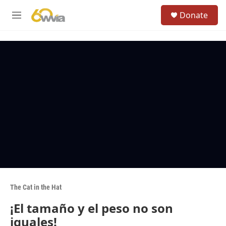
Skip to main content
S
Donate
e
M
a
e
r
n
c
u
h
u
e
r
y
The Cat in the Hat
¡El tamaño y el peso no son
iguales!