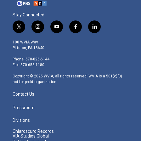
Stay Connected
t
i
y
f
l
w
n
o
a
i
i
s
u
c
n
100 WVIA Way
t
t
t
e
k
Pittston, PA 18640
t
a
u
b
e
e
g
b
o
d
Phone: 570-826-6144
r
r
e
o
i
Fax: 570-655-1180
a
k
n
m
Copyright © 2025 WVIA, all rights reserved. WVIA is a 501(c)(3)
not-for-profit organization.
Contact Us
Pressroom
Divisions
Chiaroscuro Records
VIA Studios Global