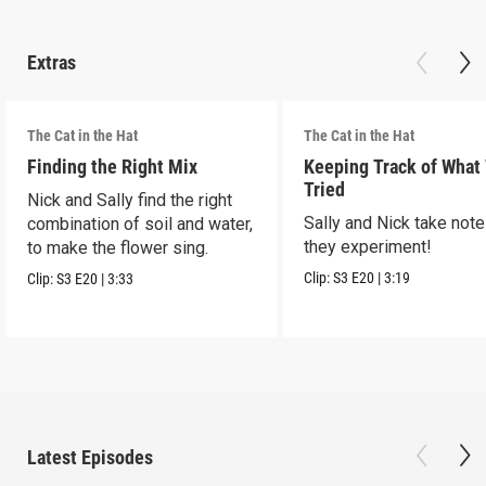
Extras
The Cat in the Hat
The Cat in the Hat
Finding the Right Mix
Keeping Track of What
Tried
Nick and Sally find the right
Sally and Nick take not
combination of soil and water,
they experiment!
to make the flower sing.
Clip:
S3
E20
|
3:19
Clip:
S3
E20
|
3:33
Latest Episodes