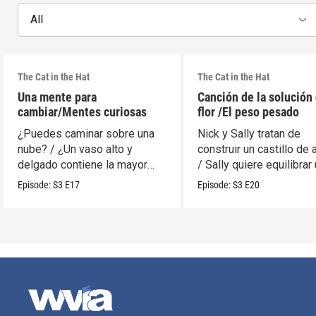
All
The Cat in the Hat
The Cat in the Hat
Una mente para
Canción de la solución 
cambiar/Mentes curiosas
flor /El peso pesado
¿Puedes caminar sobre una
Nick y Sally tratan de
nube? / ¿Un vaso alto y
construir un castillo de 
delgado contiene la mayor
/ Sally quiere equilibrar
cantidad?
móvil.
Episode:
S3
E17
Episode:
S3
E20