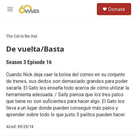
Skip to main content
S
Donate
e
M
a
e
r
n
c
u
h
The Cat in the Hat
u
De vuelta/Basta
e
r
y
Season 3
Episode 16
Cuando Nick deja caer la bolsa del correo en su conjunto
de trenes, sus dedos son demasiado grandes para poder
sacarla. El Gato les enseña todo acerca de cómo utilizar la
herramienta adecuada. / Sally piensa que los tres palos
que tiene no son suficientes para hacer algo. El Gato los
lleva a un lugar donde pueden conseguir más palos y
aprender sobre todo lo que justo 3 palitos pueden hacer.
Aired:
09/29/18