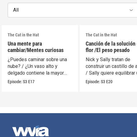
All
The Cat in the Hat
The Cat in the Hat
Una mente para
Canción de la solución 
cambiar/Mentes curiosas
flor /El peso pesado
¿Puedes caminar sobre una
Nick y Sally tratan de
nube? / ¿Un vaso alto y
construir un castillo de 
delgado contiene la mayor
/ Sally quiere equilibrar
cantidad?
móvil.
Episode:
S3
E17
Episode:
S3
E20