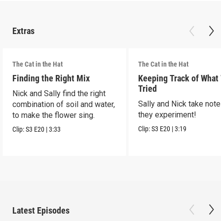
Extras
The Cat in the Hat
The Cat in the Hat
Finding the Right Mix
Keeping Track of What
Tried
Nick and Sally find the right
Sally and Nick take not
combination of soil and water,
they experiment!
to make the flower sing.
Clip:
S3
E20
|
3:19
Clip:
S3
E20
|
3:33
Latest Episodes