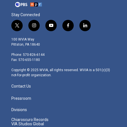
Stay Connected
t
i
y
f
l
w
n
o
a
i
i
s
u
c
n
100 WVIA Way
t
t
t
e
k
Pittston, PA 18640
t
a
u
b
e
e
g
b
o
d
Phone: 570-826-6144
r
r
e
o
i
Fax: 570-655-1180
a
k
n
m
Copyright © 2025 WVIA, all rights reserved. WVIA is a 501(c)(3)
not-for-profit organization.
Contact Us
Pressroom
Divisions
Chiaroscuro Records
VIA Studios Global