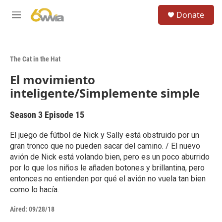
Skip to main content
S
Donate
e
M
a
e
r
n
c
u
h
The Cat in the Hat
u
El movimiento
e
r
inteligente/Simplemente simple
y
Season 3
Episode 15
El juego de fútbol de Nick y Sally está obstruido por un
gran tronco que no pueden sacar del camino. / El nuevo
avión de Nick está volando bien, pero es un poco aburrido
por lo que los niños le añaden botones y brillantina, pero
entonces no entienden por qué el avión no vuela tan bien
como lo hacía.
Aired:
09/28/18