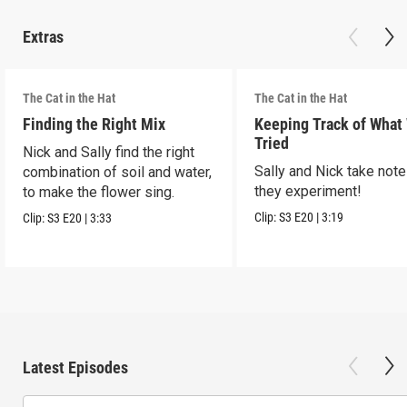
Extras
The Cat in the Hat
The Cat in the Hat
Finding the Right Mix
Keeping Track of What
Tried
Nick and Sally find the right
Sally and Nick take not
combination of soil and water,
they experiment!
to make the flower sing.
Clip:
S3
E20
|
3:19
Clip:
S3
E20
|
3:33
Latest Episodes