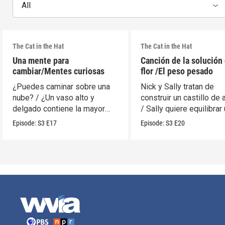
All
The Cat in the Hat
The Cat in the Hat
Una mente para
Canción de la solución 
cambiar/Mentes curiosas
flor /El peso pesado
¿Puedes caminar sobre una
Nick y Sally tratan de
nube? / ¿Un vaso alto y
construir un castillo de 
delgado contiene la mayor
/ Sally quiere equilibrar
cantidad?
móvil.
Episode:
S3
E17
Episode:
S3
E20