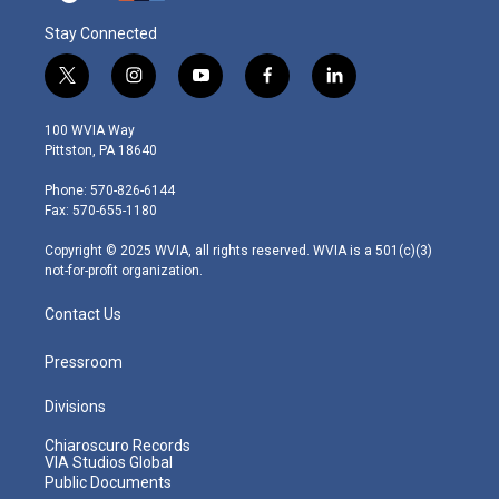
Stay Connected
t
i
y
f
l
w
n
o
a
i
i
s
u
c
n
100 WVIA Way
t
t
t
e
k
Pittston, PA 18640
t
a
u
b
e
e
g
b
o
d
Phone: 570-826-6144
r
r
e
o
i
Fax: 570-655-1180
a
k
n
m
Copyright © 2025 WVIA, all rights reserved. WVIA is a 501(c)(3)
not-for-profit organization.
Contact Us
Pressroom
Divisions
Chiaroscuro Records
VIA Studios Global
Public Documents