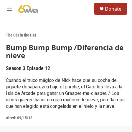
Skip to main content
S
Donate
e
M
a
e
r
n
c
u
h
The Cat in the Hat
u
Bump Bump Bump /Diferencia de
e
r
nieve
y
Season 3
Episode 12
Cuando el truco mágico de Nick hace que su coche de
juguete desaparezca bajo el porche, el Gato los lleva a la
Isla de Arcade para ganar un Grasper-ma-clasper. / Los
niños quieren hacer un gran muñeco de nieve, pero la ropa
que han elegido está congelada en el hielo y la nieve.
Aired:
09/15/18