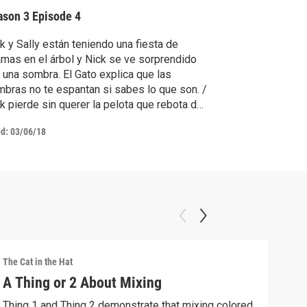
ason 3
Episode 4
k y Sally están teniendo una fiesta de
amas en el árbol y Nick se ve sorprendido
 una sombra. El Gato explica que las
bras no te espantan si sabes lo que son. /
k pierde sin querer la pelota que rebota de
ly. Van a Ballaballo y aprenden cómo las
ed:
03/06/18
as diferentes están hechas de diferentes
eriales, los que les ayudan a moverse de
erentes maneras.
The Cat in the Hat
The C
A Thing or 2 About Mixing
Enc
Thing 1 and Thing 2 demonstrate that mixing colored
La c