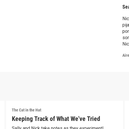
Se
Nic
pij
por
som
Nic
Sal
Air
bol
mat
dif
The Cat in the Hat
Keeping Track of What We've Tried
Sally and Nick take notes as they experiment!