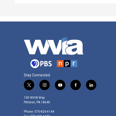
Stay Connected
t
i
y
f
l
w
n
o
a
i
i
s
u
c
n
100 WVIA Way
t
t
t
e
k
Pittston, PA 18640
t
a
u
b
e
Phone: 570-826-6144
e
g
b
o
d