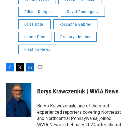
Allison Keegan
David Dominguez
Orisa Dotel
Rossanna Gabriel
Isaura Pine
Primary election
Election News
F
T
L
E
a
w
i
m
c
i
n
a
e
t
k
i
Borys Krawczeniuk | WVIA News
b
t
e
l
o
e
d
o
r
I
Borys Krawczeniuk, one of the most
k
n
experienced reporters covering Northeast
and Northcentral Pennsylvania, joined
WVIA News in February 2024 after almost