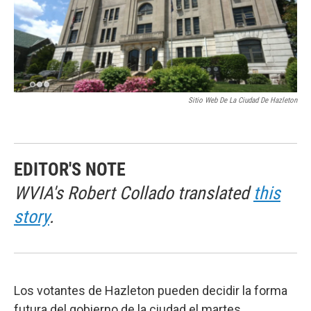
k
n
Sitio Web De La Ciudad De Hazleton
EDITOR'S NOTE
WVIA's Robert Collado translated
this
story
.
Los votantes de Hazleton pueden decidir la forma
futura del gobierno de la ciudad el martes.