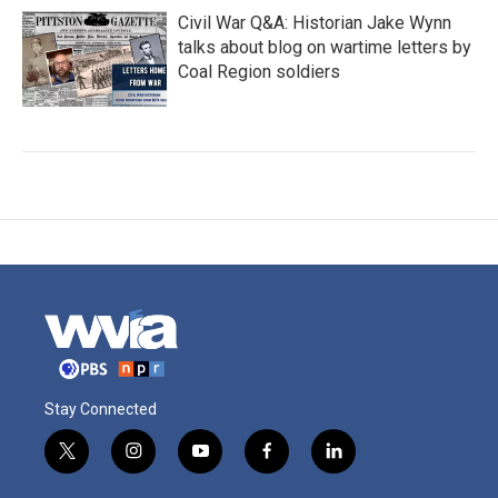
Civil War Q&A: Historian Jake Wynn
talks about blog on wartime letters by
Coal Region soldiers
Stay Connected
t
i
y
f
l
w
n
o
a
i