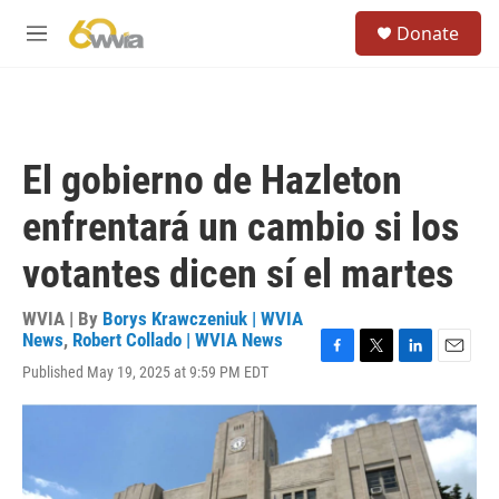
Skip to main content
S
Donate
e
M
a
e
r
n
c
u
h
u
El gobierno de Hazleton
e
r
enfrentará un cambio si los
y
votantes dicen sí el martes
WVIA | By
Borys Krawczeniuk | WVIA
News
,
Robert Collado | WVIA News
F
T
L
E
Published May 19, 2025 at 9:59 PM EDT
a
w
i
m
c
i
n
a
e
t
k
i
b
t
e
l
o
e
d
o
r
I