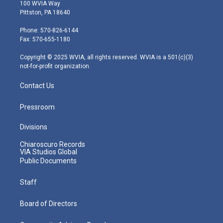
i
s
u
c
n
100 WVIA Way
t
t
t
e
k
Pittston, PA 18640
t
a
u
b
e
e
g
b
o
d
Phone: 570-826-6144
r
r
e
o
i
Fax: 570-655-1180
a
k
n
m
Copyright © 2025 WVIA, all rights reserved. WVIA is a 501(c)(3)
not-for-profit organization.
Contact Us
Pressroom
Divisions
Chiaroscuro Records
VIA Studios Global
Public Documents
Staff
Board of Directors