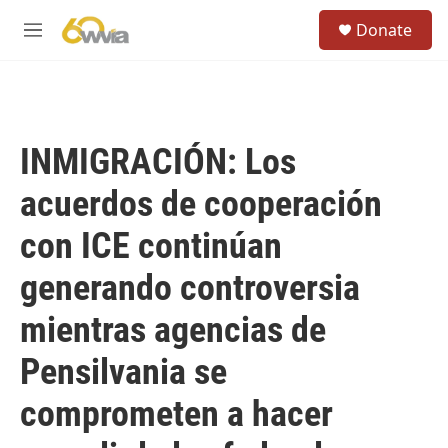
Skip to main content
S
Donate
e
M
a
e
r
n
c
u
h
u
INMIGRACIÓN: Los
e
r
acuerdos de cooperación
y
con ICE continúan
generando controversia
mientras agencias de
Pensilvania se
comprometen a hacer