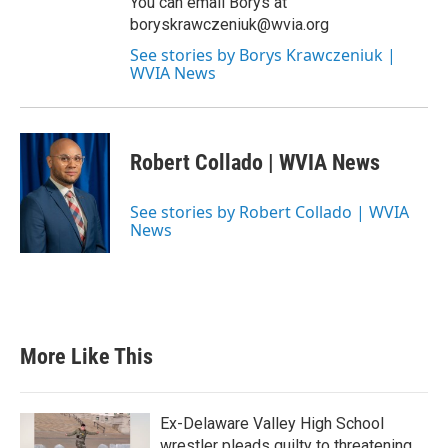
You can email Borys at
boryskrawczeniuk@wvia.org
See stories by Borys Krawczeniuk |
WVIA News
Robert Collado | WVIA News
See stories by Robert Collado | WVIA
News
More Like This
Ex-Delaware Valley High School
wrestler pleads guilty to threatening