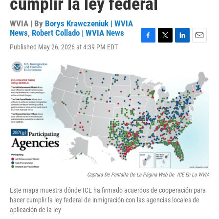
cumplir la ley federal
WVIA | By
Borys Krawczeniuk | WVIA
News
,
Robert Collado | WVIA News
F
T
L
E
Published May 26, 2026 at 4:39 PM EDT
a
w
i
m
c
i
n
a
e
t
k
i
b
t
e
l
o
e
d
o
r
I
k
n
Captura De Pantalla De La Página Web De ICE En La WVIA
Este mapa muestra dónde ICE ha firmado acuerdos de cooperación para
hacer cumplir la ley federal de inmigración con las agencias locales de
aplicación de la ley