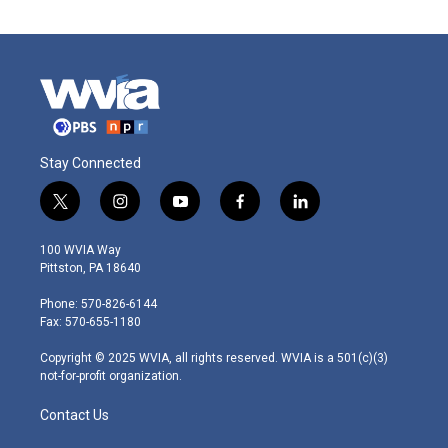
Stay Connected
t
i
y
f
l
w
n
o
a
i
i
s
u
c
n
100 WVIA Way
t
t
t
e
k
Pittston, PA 18640
t
a
u
b
e
e
g
b
o
d
Phone: 570-826-6144
r
r
e
o
i
Fax: 570-655-1180
a
k
n
m
Copyright © 2025 WVIA, all rights reserved. WVIA is a 501(c)(3)
not-for-profit organization.
Contact Us