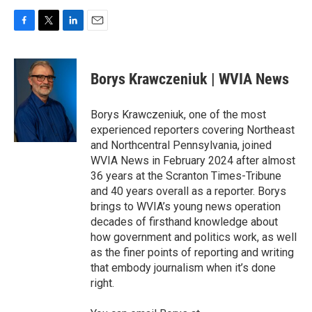
F
T
L
E
a
w
i
m
c
i
n
a
e
t
k
i
Borys Krawczeniuk | WVIA News
b
t
e
l
o
e
d
o
r
I
Borys Krawczeniuk, one of the most
k
n
experienced reporters covering Northeast
and Northcentral Pennsylvania, joined
WVIA News in February 2024 after almost
36 years at the Scranton Times-Tribune
and 40 years overall as a reporter. Borys
brings to WVIA’s young news operation
decades of firsthand knowledge about
how government and politics work, as well
as the finer points of reporting and writing
that embody journalism when it’s done
right.